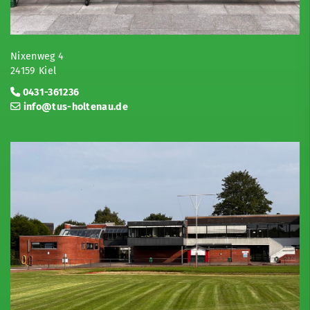
Nixenweg 4
24159 Kiel
0431-361236
info@tus-holtenau.de