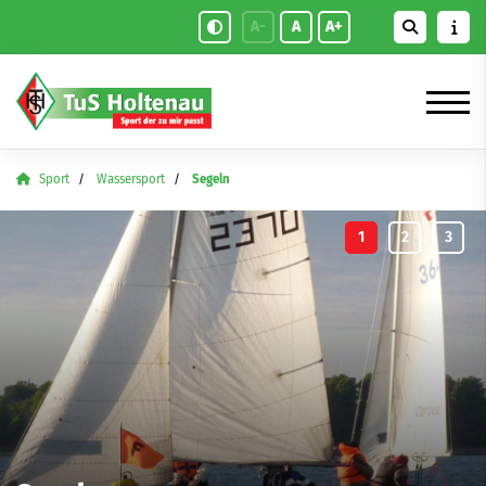
A-
A
A+
Sport
Wassersport
Segeln