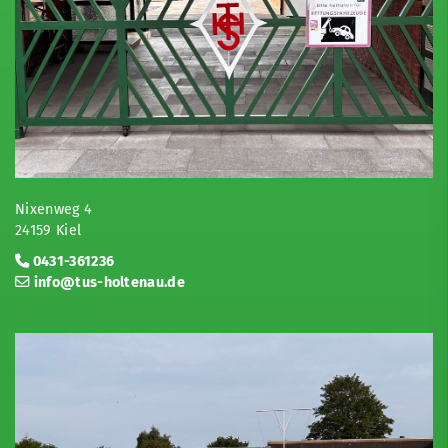
Nixenweg 4
24159 Kiel
0431-361236
info@tus-holtenau.de