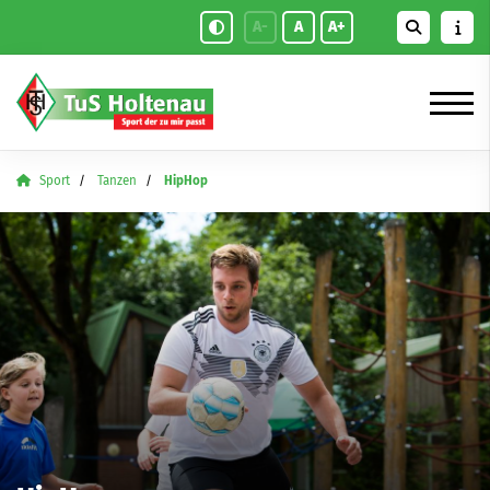
A-
A
A+
Sport
Tanzen
HipHop