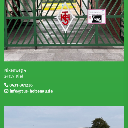
Nixenweg 4
24159 Kiel
0431-361236
info@tus-holtenau.de